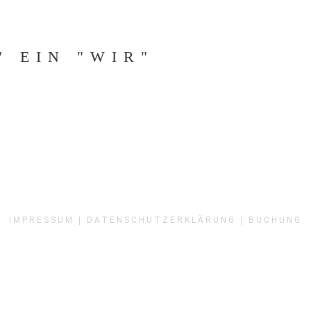
" EIN "WIR"
IMPRESSUM
|
DATENSCHUTZERKLÄRUNG
|
BUCHUNG